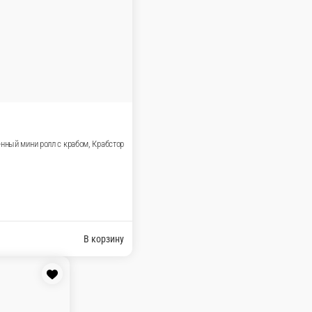
бочке
Пицца
Закуски
Супы/Салаты
Соусы
Напитки