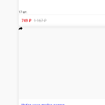
Набор из запеченных роллов
Нори-паб ролл запеченный с крабом, Нори-паб ролл запеченны
17 шт.
749 ₽
1 167 ₽
В корзину