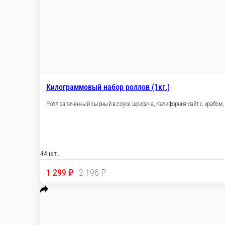
Бесплатно
стоим. доставки
Популярное
Комбо с пиццей на выбор
Сеты
Акция на мини рол