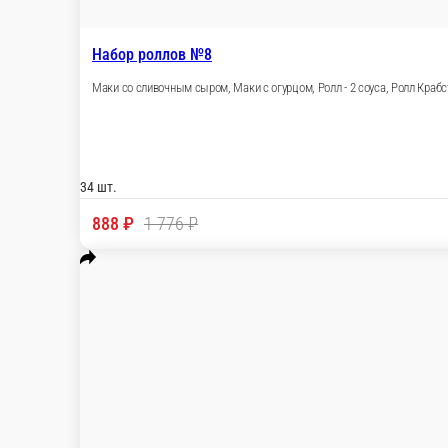
Картофель фри (большая порция)
Картофель
140 г.
189 ₽
В корзину