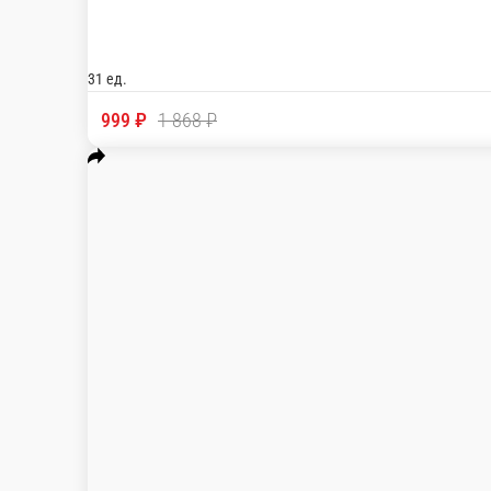
Наш топовый набор роллов
Запеченный мини ролл с мидией, свит-хот, жареный мини ролл
31 ед.
999 ₽
1 868 ₽
В корзину