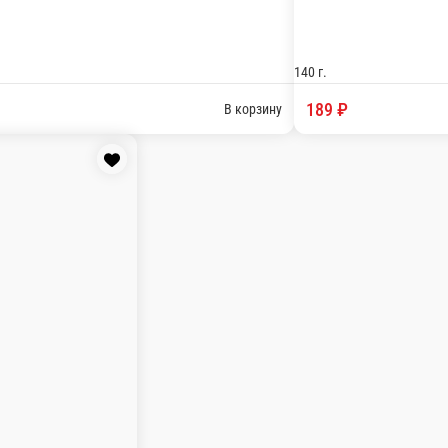
 с сыром, жареный мини ролл с крабом, Жареный ролл с курице