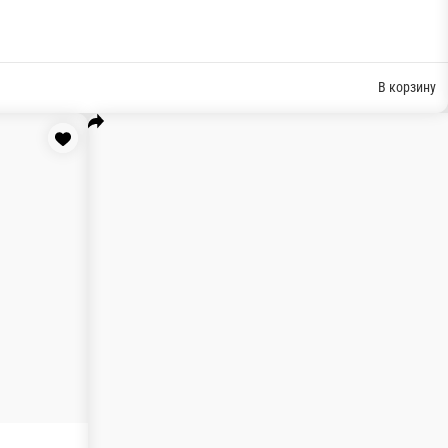
й с копч.курицей, Нори-паб ролл запеченный с омлетом томаго,