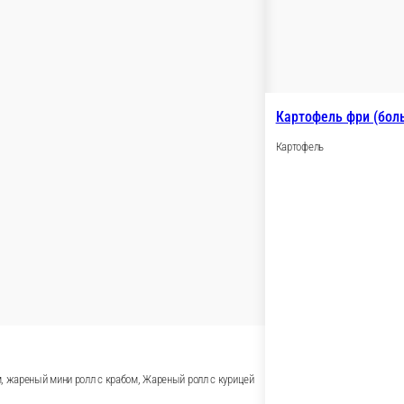
крабом, Ролл запеченный сырный в медово-горчичном соусе, жа