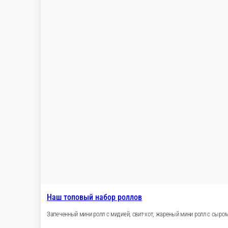
Килограммовый набор роллов (1кг.)
Ролл запеченный сырный в соусе шрирача, Калифорния-лайт с 
Крабстор
44 шт.
1 299 ₽
2 196 ₽
В корзину