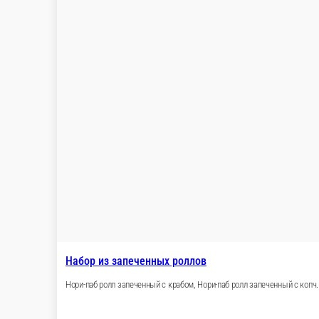
Набор роллов №8
Маки со сливочным сыром, Маки с огурцом, Ролл - 2 соуса, Ро
34 шт.
888 ₽
1 776 ₽
В корзину