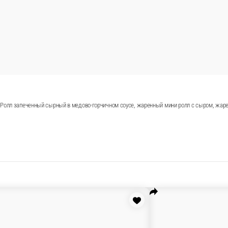
лы
Маки/Суши
Холодные роллы
Горячие роллы
Лапша и рис в коро