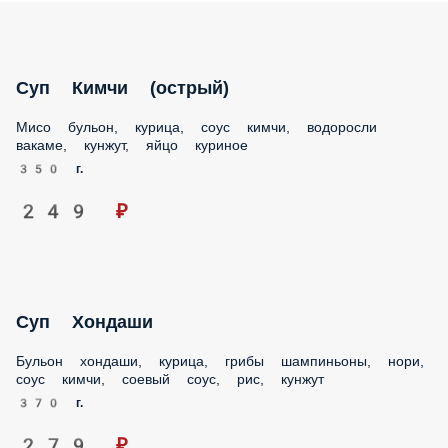
Суп Кимчи (острый)
Мисо бульон, курица, соус кимчи, водоросли вакаме,
кунжут, яйцо куриное
350 г.
249 ₽
Суп Хондаши
Бульон хондаши, курица, грибы шампиньоны, нори, соус
кимчи, соевый соус, рис, кунжут
370 г.
279 ₽