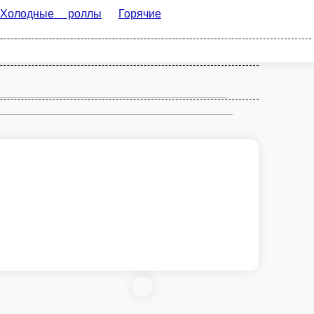
ячие роллы
Лапша и рис в