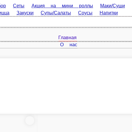
Акция на мини роллы
Маки/Суши
Холодные роллы
Гор
Соусы
Напитки
Главная
О нас