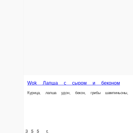
415 г.
399 ₽
В к