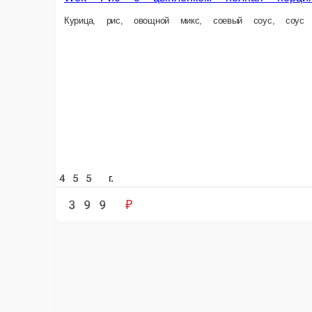
458 г.
459 ₽
Wok Лапша острая с соусом шрирача
Курица, лапша удон, овощной микс, соус соевый, кунжут, соус шрирача,