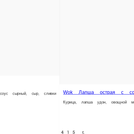
Курица, лапша фунчоза, овощной микс, грибы шампиньоны, соус соевый, соус
450 г.
515 ₽
орзину