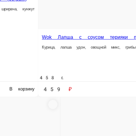
355 г.
559 ₽
В корзину
В 
 кунжут
Wok Лапша Фунчоза с курицей и грибами