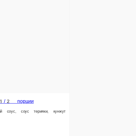
пленком полная порция (острый)
ой микс, соевый соус, соус шрирача, кунжут
В корзину