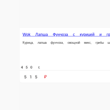
Наличный расчёт
Оплата производится наличными курьеру при доставк
Картой
Оплата производится банковской картой курьеру при 
Wok Лапша с Морепродуктами
Wok Лапша с Морепродуктами — всегда 
Главная
Лапша и рис в коробочке
Wok Лапша с Морепродуктами