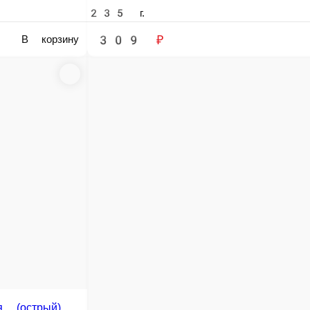
Wok Лапша с сыром и беконом
Курица, лапша удон, бекон, грибы шампиньоны, соус сырный, сыр
соевый соус, кунжут