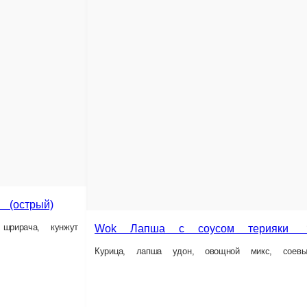
Wok Рис с цы
k Лапша с соусом терияки 1/2 порции
Курица, рис, овощн
ица, лапша удон, овощной микс, соевый соус, соус терияки, кунжут
.
455 г.
9 ₽
399 ₽
В корзину