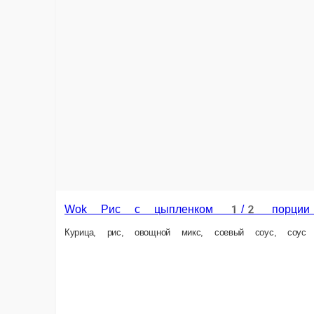
Wok Рис с цыпленком 1/2 порции (острый)
Wo
Курица, рис, овощной микс, соевый соус, соус шрирача, кунжут
Кур
225 г.
235 г
289 ₽
30
В корзину