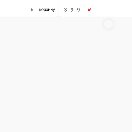
ие креветки, соевый соус, кунжут
В корзину