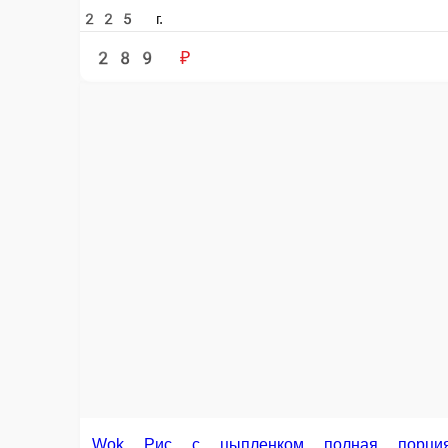
Wok Лапша с соусом терияки полная порция
Курица, лапша удон, овощной микс, грибы шампиньоны, соус терияки, 