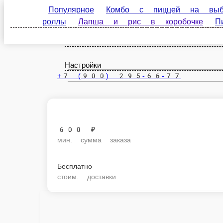
Популярное
Комбо с пиццей на выбор
Сеты
Краснодар
коробочке
Пицца
Закуски
Супы/Салаты
ru
Настройки
+7 (900) 295-66-77
600 ₽
мин. сумма заказа
Бесплатно
стоим. доставки