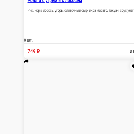
Ролл Вегетарианский
Рис, нори, чука, томат, огурец, ореховый соус, 
8 шт.