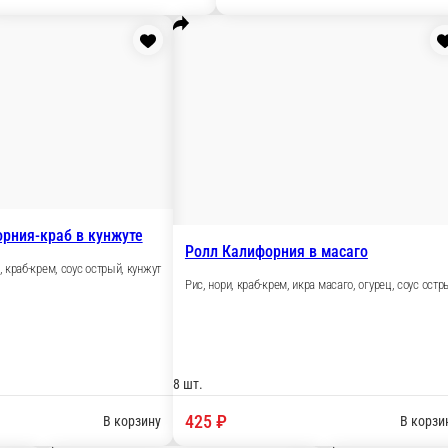
Ролл Филадельфия-к
Рис, нори, огурец, сли
масаго, такуан, соус унаги, кунжут
8 шт.