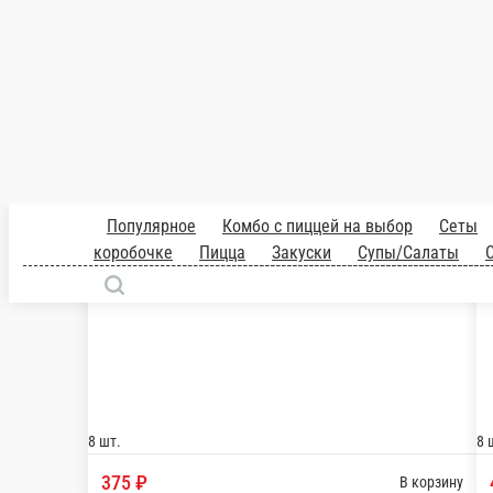
Ролл Канада
Рис, нори, сливочный сыр, огурец, такуан, омле
8 шт.
599 ₽