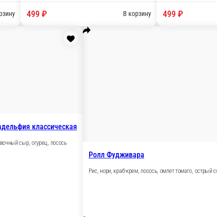
Рис, нори, огурец, сливочный
соус медово-сливочный, кунжут
8 шт.
499 ₽
В корзину