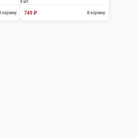
о
 сыр, мидии-терияки
В корзину