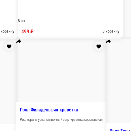
Ролл с беконом
оус острый, кунжут
Рис, нори, бекон, курица (копч.) томат
8 шт.
399 ₽
В корзину