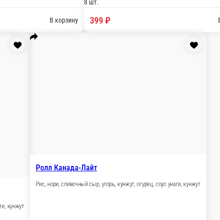
Ролл с мидией в красной масаг
Рис, нори, икра масаго, огурец, сливочный
 лосось, такуан
8 шт.
459 ₽
В корзину