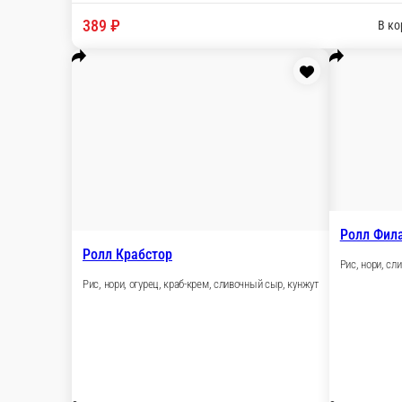
Ролл Тори-Чикен
Рис, нори, огурец, сливочный сыр, копч.курица, 
8 шт.
385 ₽