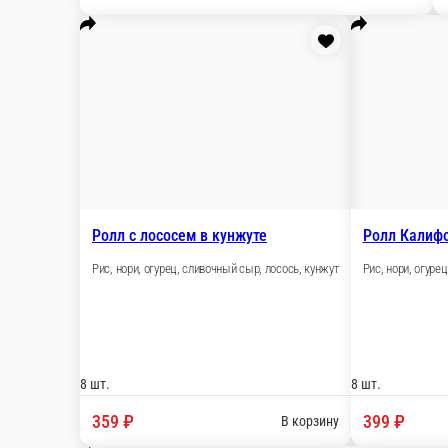
Ролл и с угрем и с лососем
Рис, нори, лосось, угорь, сливочный сыр, икра 
8 шт.