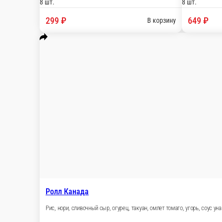
Зеленый ролл с лососем и сыром
Рис, нори, огурец, сливочный сыр, соус острый,
8 шт.
425 ₽