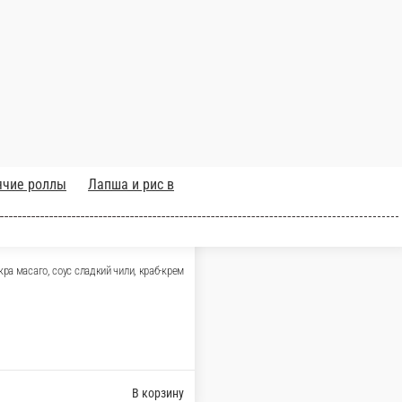
сыр, угорь, кунжут, огурец, соус унаги, кунжут
В корзину