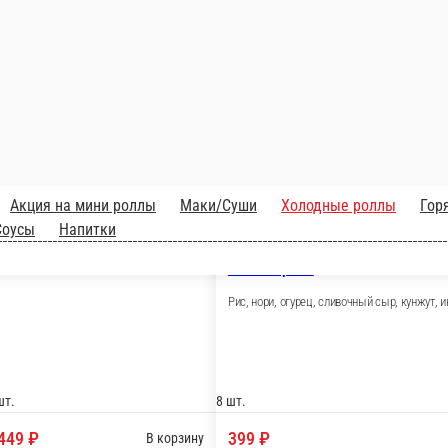
Ролл Канада-Лайт
Рис, нори, сливочный 
т томаго, угорь, соус унаги, кунжут
8 шт.
499 ₽
В корзину