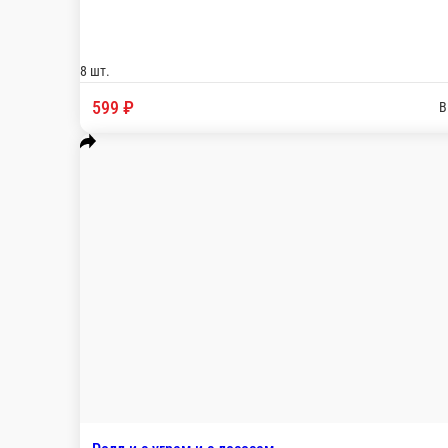
Ролл Тори-краб
Рис, нори, сливочный сыр, огурец, краб-крем, с
8 шт.
385 ₽