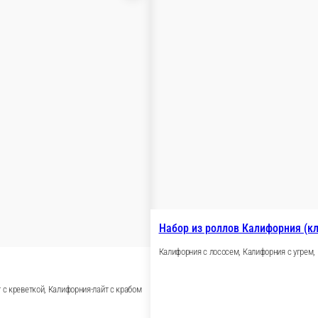
форния-лайт с крабом, Ролл запеченный сырный в медово-г