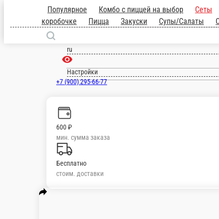
Популярное
Комбо с пиццей на выб
роллы
Лапша и рис в коробочке
П
Краснодар
ru
Настройки
+7 (900) 295-66-77
600 ₽
мин. сумма заказа
Бесплатно
стоим. доставки