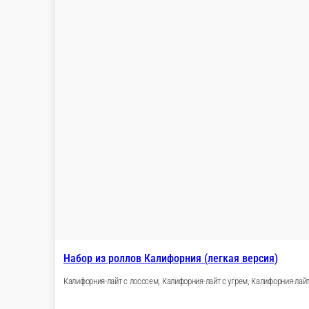
Килограммовый набор роллов (1кг.)
Ролл запеченный сырный в соусе шрирача, Кали
жаренный мини ролл с крабом, Крабстор
44 шт.
1 299 ₽
2 196 ₽