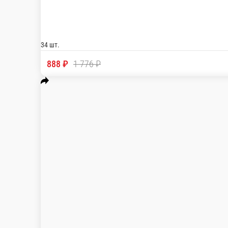
Набор роллов №8
Маки со сливочным сыром, Маки с огурцом, 
34 шт.
888 ₽
1 776 ₽