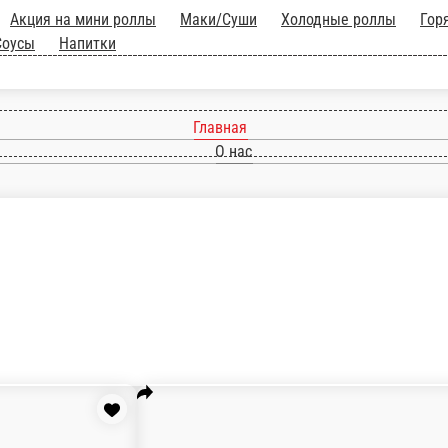
ор
Сеты
Акция на мини роллы
Маки/Суши
ицца
Закуски
Супы/Салаты
Соусы
Напитки
Главная
О нас