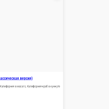
орчичном соусе, жаренный мини ролл с сыром,
В корзину