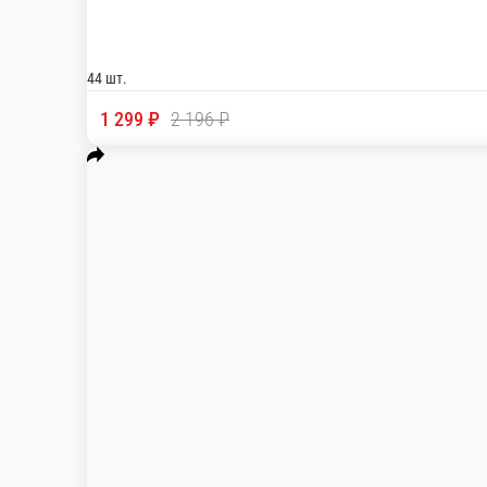
Наш топовый набор роллов
Запеченный мини ролл с мидией, свит-хот, ж
31 ед.
999 ₽
1 868 ₽